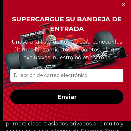
×
SUPERCARGUE SU BANDEJA DE
ENTRADA
Nuestra división «Formula Tours» le ofrece
Únase a la lista de correo para conocer los
más de 15 eventos de Gran Premio de
últimos lanzamientos de boletos, ofertas
Fórmula 1 en todo el mundo.
exclusivas, nuestro boletín y más
La división Formula Tours ya tiene 20 años y
nos hemos distinguido con nuestros
paquetes hechos a la medida de nuestros
clientes.
Enviar
Sea cual sea la carrera a la que quiera asistir,
Formula Tours lo tiene cubierto con las
mejores entradas disponibles, hoteles de
primera clase, traslados privados al circuito y