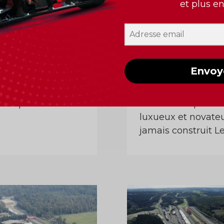
et plus e
D PRIX DE MIAMI
GRAND PRIX D’A
03 mai 2026
DHABI
05 - 07 Décembr
Envoy
rmule 1 retourne
2025
ride, avec la
le que...
Le circuit le plus
luxueux et novate
jamais construit Le.