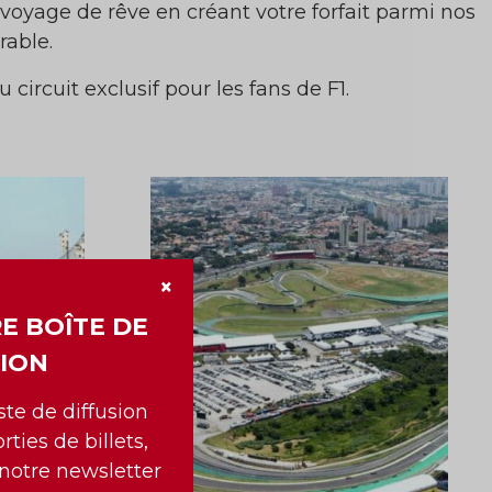
 voyage de rêve en créant votre forfait parmi nos
rable.
 circuit exclusif pour les fans de F1.
×
E BOÎTE DE
ION
iste de diffusion
rties de billets,
 notre newsletter