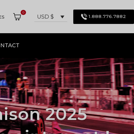
0
1.888.776.7882
USD $
ES
NTACT
aison 2025