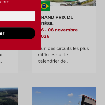
ncore
BOU
GRAND PRIX DU
BRÉSIL
e
06 - 08 novembre
er
2026
L’un des circuits les plus
ur
difficiles sur le
..
calendrier de...