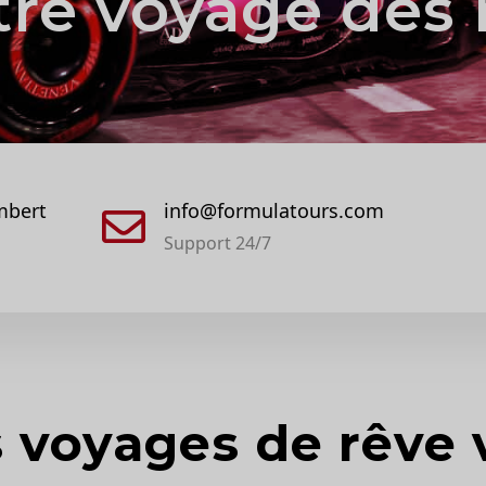
tre voyage dès 
mbert
info@formulatours.com
Support 24/7
 voyages de rêve 