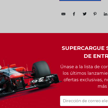
SUPERCARGUE 
DE ENT
RA
)
Únase a la lista de co
los últimos lanzamie
ofertas exclusivas, n
más