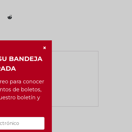
×
SU BANDEJA
RADA
rreo para conocer
ntos de boletos,
uestro boletín y