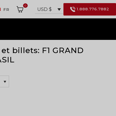
0
1.888.776.7882
USD $
FR
 et billets: F1 GRAND
SIL