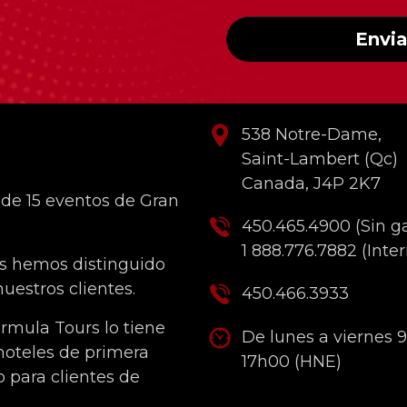
Envia
INFORMACIÓN DEL C
538 Notre-Dame,
Saint-Lambert (Qc)
Canada, J4P 2K7
 de 15 eventos de Gran
450.465.4900
(Sin g
1 888.776.7882
(Inter
os hemos distinguido
uestros clientes.
450.466.3933
Formula Tours lo tiene
De lunes a viernes 
 hoteles de primera
17h00 (HNE)
o para clientes de