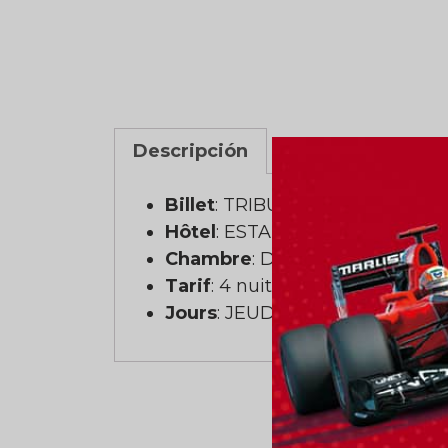
Descripción
Billet
: TRIBUNA B
Hôtel
: ESTANPLAZA IBIRAPUE
Chambre
: Double (2 personnes
Tarif
: 4 nuits
Jours
: JEUDI AU LUNDI