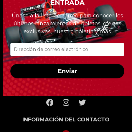
ENTRADA
La división Formula Tours ya tiene 20 años y
Únase a la lista de correo para conocer los
nos hemos distinguido con nuestros
últimos lanzamientos de boletos, ofertas
paquetes hechos a la medida de nuestros
exclusivas, nuestro boletín y más
clientes.
Sea cual sea la carrera a la que quiera asistir,
Formula Tours lo tiene cubierto con las
mejores entradas disponibles, hoteles de
Enviar
primera clase, traslados privados al circuito y
acceso solo para clientes de Formula Tours.
INFORMACIÓN DEL CONTACTO