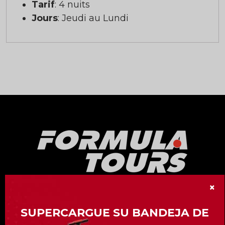
Tarif
: 4 nuits
Jours
: Jeudi au Lundi
×
Nuestra división «Formula Tours» le ofrece
más de 15 eventos de Gran Premio de
SUPERCARGUE SU BANDEJA DE
Fórmula 1 en todo el mundo.