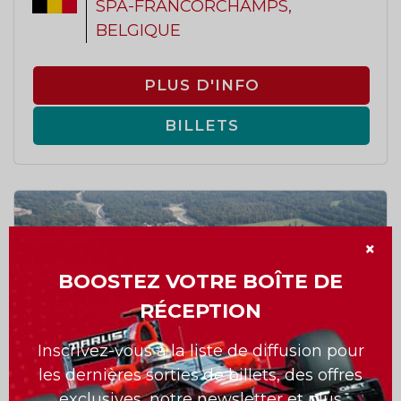
SPA-FRANCORCHAMPS,
BELGIQUE
PLUS D'INFO
BILLETS
×
BOOSTEZ VOTRE BOÎTE DE
RÉCEPTION
Inscrivez-vous à la liste de diffusion pour
les dernières sorties de billets, des offres
exclusives, notre newsletter et plus