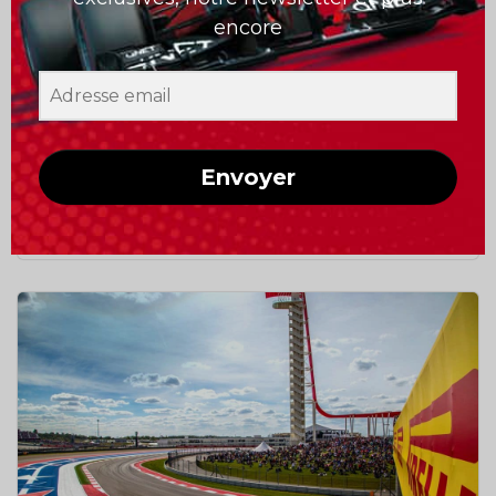
GRAND PRIX ITALIE –
04
encore
MONZA
Sep
MONZA, ITALIE
PLUS D'INFO
Envoyer
BILLETS