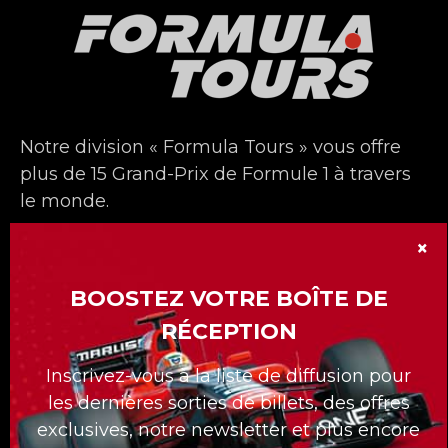
Notre division « Formula Tours » vous offre
plus de 15 Grand-Prix de Formule 1 à travers
le monde.
La division Formula Tours compte 30 ans
×
déjà et nous nous sommes démarqués avec
BOOSTEZ VOTRE BOÎTE DE
nos forfaits sur mesures pour nos clients.
RÉCEPTION
Quelle que soit la course à laquelle vous
voulez assister, Formula Tours vous propose
Inscrivez-vous à la liste de diffusion pour
les meilleurs billets disponibles, des hôtels
les dernières sorties de billets, des offres
de première classe, des transferts privés au
exclusives, notre newsletter et plus encore