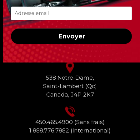
circuit et un accès uniquement réservé aux
clients de Formula Tours !
Envoyer
INFORMATIONS DE CONTACT
538 Notre-Dame,
Saint-Lambert (Qc)
Canada, J4P 2K7
450.465.4900
(Sans frais)
1 888.776.7882
(International)