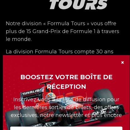
Notre division « Formula Tours » vous offre
plus de 15 Grand-Prix de Formule 1 à travers
le monde.
La division Formula Tours compte 30 ans
déjà et nous nous sommes démarqués avec
×
nos forfaits sur mesures pour nos clients.
BOOSTEZ VOTRE BOÎTE DE
Quelle que soit la course à laquelle vous
RÉCEPTION
voulez assister, Formula Tours vous propose
les meilleurs billets disponibles, des hôtels
Inscrivez-vous à la liste de diffusion pour
de première classe, des transferts privés au
les dernières sorties de billets, des offres
circuit et un accès uniquement réservé aux
exclusives, notre newsletter et plus encore
clients de Formula Tours !