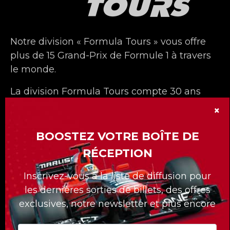
Notre division « Formula Tours » vous offre
plus de 15 Grand-Prix de Formule 1 à travers
le monde.
La division Formula Tours compte 30 ans
déjà et nous nous sommes démarqués avec
×
nos forfaits sur mesures pour nos clients.
BOOSTEZ VOTRE BOÎTE DE
Quelle que soit la course à laquelle vous
RÉCEPTION
voulez assister, Formula Tours vous propose
les meilleurs billets disponibles, des hôtels
Inscrivez-vous à la liste de diffusion pour
de première classe, des transferts privés au
les dernières sorties de billets, des offres
circuit et un accès uniquement réservé aux
exclusives, notre newsletter et plus encore
clients de Formula Tours !