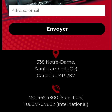
circuit et un accès uniquement réservé aux
clients de Formula Tours !
Envoyer
INFORMATIONS DE CONTACT
538 Notre-Dame,
Saint-Lambert (Qc)
Canada, J4P 2K7
450.465.4900
(Sans frais)
1 888.776.7882
(International)