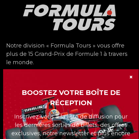
Notre division « Formula Tours » vous offre
plus de 15 Grand-Prix de Formule 1 à travers
le monde.
La division Formula Tours compte 30 ans
×
déjà et nous nous sommes démarqués avec
BOOSTEZ VOTRE BOÎTE DE
nos forfaits sur mesures pour nos clients.
RÉCEPTION
Quelle que soit la course à laquelle vous
voulez assister, Formula Tours vous propose
Inscrivez-vous à la liste de diffusion pour
les meilleurs billets disponibles, des hôtels
les dernières sorties de billets, des offres
de première classe, des transferts privés au
exclusives, notre newsletter et plus encore