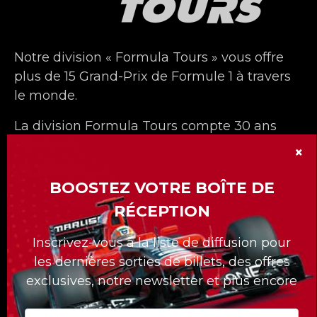
Notre division « Formula Tours » vous offre
plus de 15 Grand-Prix de Formule 1 à travers
le monde.
La division Formula Tours compte 30 ans
déjà et nous nous sommes démarqués avec
×
nos forfaits sur mesures pour nos clients.
BOOSTEZ VOTRE BOÎTE DE
Quelle que soit la course à laquelle vous
RÉCEPTION
voulez assister, Formula Tours vous propose
les meilleurs billets disponibles, des hôtels
Inscrivez-vous à la liste de diffusion pour
de première classe, des transferts privés au
les dernières sorties de billets, des offres
circuit et un accès uniquement réservé aux
exclusives, notre newsletter et plus encore
clients de Formula Tours !