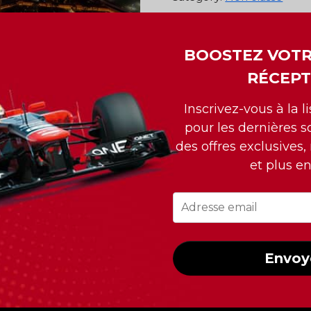
Ajouter au panier
BOOSTEZ VOTR
RÉCEPT
Inscrivez-vous à la l
pour les dernières so
des offres exclusives,
et plus e
INFORMATIONS DE CO
538 Notre-Dame,
Envoy
Saint-Lambert (Qc)
Canada, J4P 2K7
 de 15 Grand-Prix de