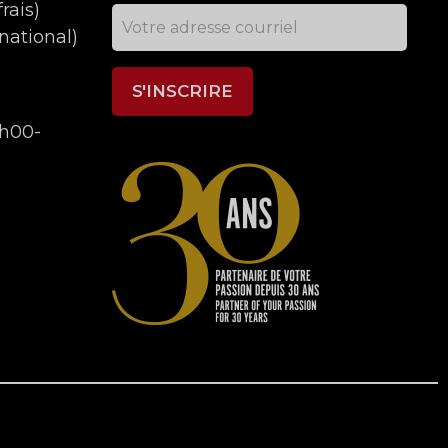
rais)
national)
9h00-