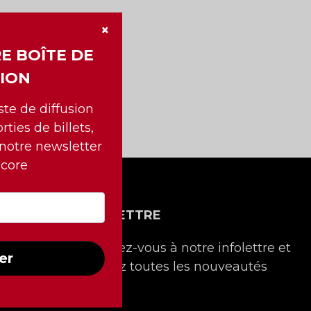
×
E BOÎTE DE
ION
iste de diffusion
rties de billets,
 notre newsletter
ncore
NTACT
INFOLETTRE
Inscrivez-vous à notre infolettre et
er
recevez toutes les nouveautés