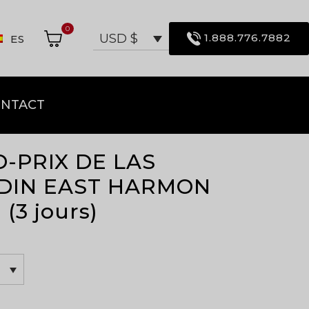
0
1.888.776.7882
USD $
ES
NTACT
D-PRIX DE LAS
ADIN EAST HARMON
 (3 jours)