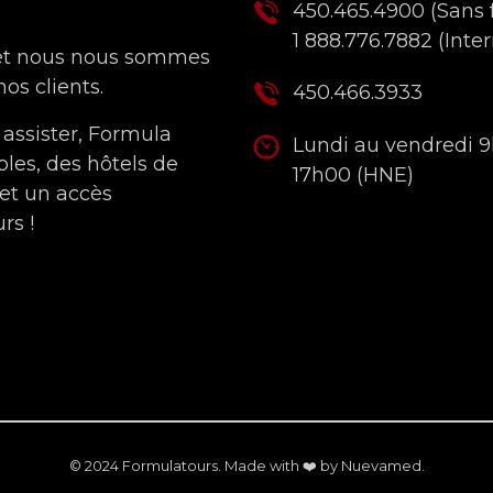
450.465.4900
(Sans f
1 888.776.7882
(Inter
 et nous nous sommes
os clients.
450.466.3933
 assister, Formula
Lundi au vendredi 
bles, des hôtels de
17h00 (HNE)
 et un accès
rs !
© 2024 Formulatours. Made with ❤️ by
Nuevamed
.