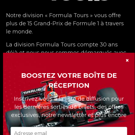
Notre division « Formula Tours » vous offre
plus de 15 Grand-Prix de Formule 1 à travers
le monde.
La division Formula Tours compte 30 ans
déjà et nous nous sommes démarqués avec
×
nos forfaits sur mesures pour nos clients.
Quelle que soit la course à laquelle vous
BOOSTEZ VOTRE BOÎTE DE
voulez assister, Formula Tours vous propose
RÉCEPTION
les meilleurs billets disponibles, des hôtels
de première classe, des transferts privés au
Inscrivez-vous à la liste de diffusion pour
circuit et un accès uniquement réservé aux
les dernières sorties de billets, des offres
clients de Formula Tours !
exclusives, notre newsletter et plus encore