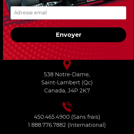
circuit et un accès uniquement réservé aux
clients de Formula Tours !
Envoyer
INFORMATIONS DE CONTACT
538 Notre-Dame,
Saint-Lambert (Qc)
Canada, J4P 2K7
450.465.4900
(Sans frais)
1 888.776.7882
(International)