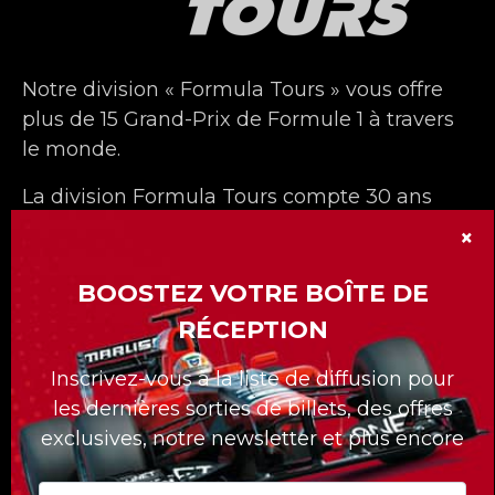
Notre division « Formula Tours » vous offre
plus de 15 Grand-Prix de Formule 1 à travers
le monde.
La division Formula Tours compte 30 ans
déjà et nous nous sommes démarqués avec
×
nos forfaits sur mesures pour nos clients.
BOOSTEZ VOTRE BOÎTE DE
Quelle que soit la course à laquelle vous
RÉCEPTION
voulez assister, Formula Tours vous propose
les meilleurs billets disponibles, des hôtels
Inscrivez-vous à la liste de diffusion pour
de première classe, des transferts privés au
les dernières sorties de billets, des offres
circuit et un accès uniquement réservé aux
exclusives, notre newsletter et plus encore
clients de Formula Tours !