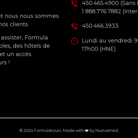
450.465.4900
(Sans f
1 888.776.7882
(Inter
 et nous nous sommes
os clients.
450.466.3933
 assister, Formula
Lundi au vendredi 
bles, des hôtels de
17h00 (HNE)
 et un accès
rs !
© 2024 Formulatours. Made with ❤️ by
Nuevamed
.