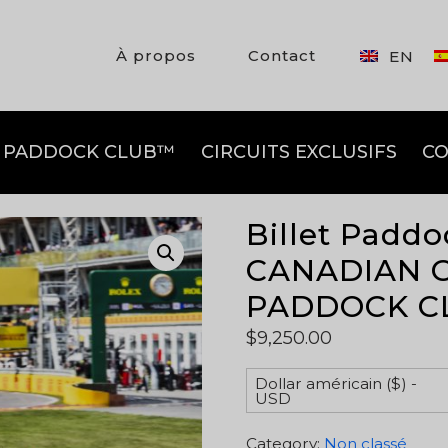
À propos
Contact
EN
PADDOCK CLUB™
CIRCUITS EXCLUSIFS
CO
Billet Padd
CANADIAN G
PADDOCK CL
$
9,250.00
Dollar américain ($) -
USD
Category:
Non classé