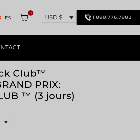
0
1.888.776.7882
USD $
ES
NTACT
ock Club™
RAND PRIX:
UB ™ (3 jours)