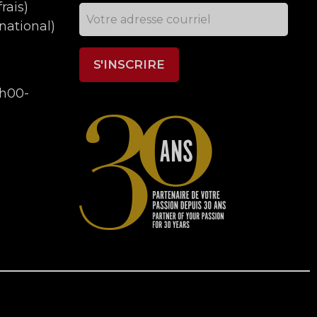
rais)
national)
9h00-