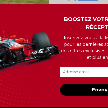
Ajouter au panier
BOOSTEZ VOTR
RÉCEPT
Inscrivez-vous à la l
pour les dernières so
des offres exclusives,
et plus e
INFORMATIONS DE CO
538 Notre-Dame,
Envoy
Saint-Lambert (Qc)
Canada, J4P 2K7
 de 15 Grand-Prix de