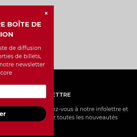
×
E BOÎTE DE
ION
iste de diffusion
rties de billets,
 notre newsletter
ncore
NTACT
INFOLETTRE
Inscrivez-vous à notre infolettre et
er
recevez toutes les nouveautés