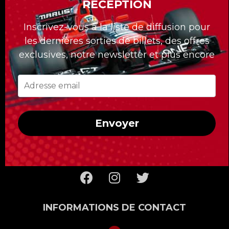
RÉCEPTION
La division Formula Tours compte 30 ans
Inscrivez-vous à la liste de diffusion pour
déjà et nous nous sommes démarqués avec
les dernières sorties de billets, des offres
nos forfaits sur mesures pour nos clients.
exclusives, notre newsletter et plus encore
Quelle que soit la course à laquelle vous
voulez assister, Formula Tours vous propose
les meilleurs billets disponibles, des hôtels
de première classe, des transferts privés au
Envoyer
circuit et un accès uniquement réservé aux
clients de Formula Tours !
INFORMATIONS DE CONTACT