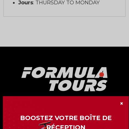
Jours
: THURSDAY TO MONDAY
×
Notre division « Formula Tours » vous offre
plus de 15 Grand-Prix de Formule 1 à travers
BOOSTEZ VOTRE BOÎTE DE
le monde.
RÉCEPTION