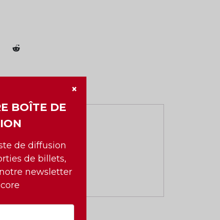
×
E BOÎTE DE
ION
iste de diffusion
rties de billets,
 notre newsletter
ncore