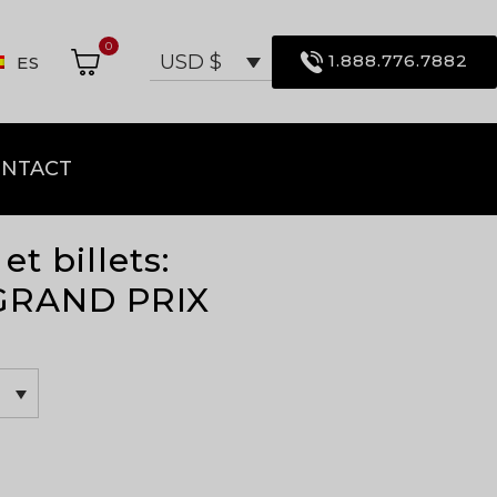
0
1.888.776.7882
USD $
ES
NTACT
et billets:
GRAND PRIX