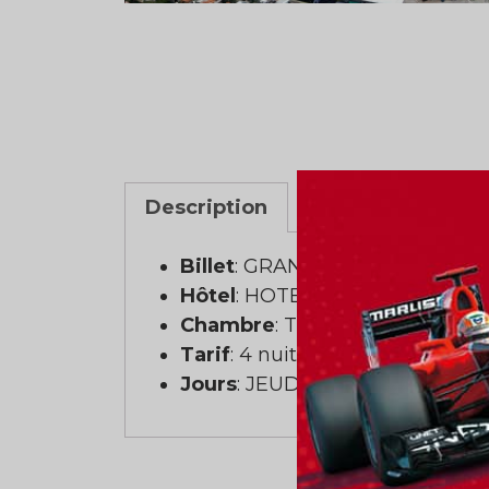
Description
Billet
: GRANDSTAND M
Hôtel
: HOTEL GRAND MERCUR
Chambre
: Tripe (3 personnes)
Tarif
: 4 nuits
Jours
: JEUDI AU LUNDI