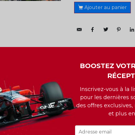
Ajouter au panier
BOOSTEZ VOTR
RÉCEPT
E SÃO PAULO IBIRAPUERA
Inscrivez-vous à la l
pour les dernières so
des offres exclusives,
et plus e