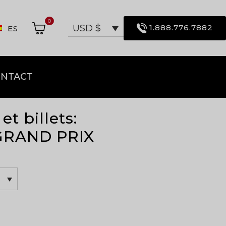
0
1.888.776.7882
USD $
ES
NTACT
et billets:
GRAND PRIX