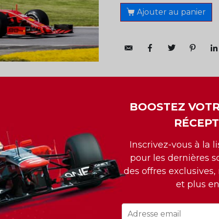
Ajouter au panier
BOOSTEZ VOTR
RÉCEPT
NTRÉAL HÔTEL
Inscrivez-vous à la l
pour les dernières so
des offres exclusives,
et plus e