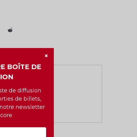
×
E BOÎTE DE
ION
iste de diffusion
rties de billets,
 notre newsletter
ncore