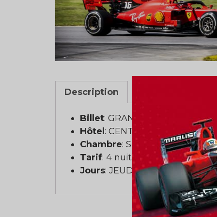
Description
Billet
: GRANDSTAND 12
Hôtel
: CENTRE SHERATON MO
Chambre
: Simple (1 personne)
Tarif
: 4 nuits
Jours
: JEUDI AU LUNDI