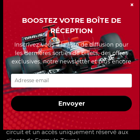
×
BOOSTEZ VOTRE BOÎTE DE
RÉCEPTION
Notre division « Formula Tours » vous offre
Inscrivez-vous à la liste de diffusion pour
plus de 15 Grand-Prix de Formule 1 à travers
les dernières sorties de billets, des offres
le monde.
exclusives, notre newsletter et plus encore
La division Formula Tours compte 30 ans
déjà et nous nous sommes démarqués avec
nos forfaits sur mesures pour nos clients.
Quelle que soit la course à laquelle vous
Envoyer
voulez assister, Formula Tours vous propose
les meilleurs billets disponibles, des hôtels
de première classe, des transferts privés au
circuit et un accès uniquement réservé aux