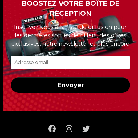
BOOSTEZ VOTRE BOÎTE DE
Notre division « Formula Tours » vous offre
plus de 15 Grand-Prix de Formule 1 à travers
RÉCEPTION
le monde.
Inscrivez-vous à la liste de diffusion pour
La division Formula Tours compte 30 ans
les dernières sorties de billets, des offres
déjà et nous nous sommes démarqués avec
exclusives, notre newsletter et plus encore
nos forfaits sur mesures pour nos clients.
Quelle que soit la course à laquelle vous
voulez assister, Formula Tours vous propose
les meilleurs billets disponibles, des hôtels
Envoyer
de première classe, des transferts privés au
circuit et un accès uniquement réservé aux
clients de Formula Tours !