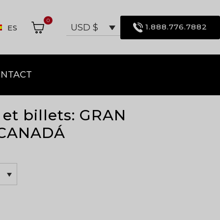
0
1.888.776.7882
USD $
ES
NTACT
 et billets: GRAN
 CANADÁ