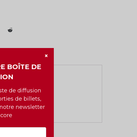
×
E BOÎTE DE
ION
iste de diffusion
rties de billets,
 notre newsletter
ncore