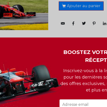
Ajouter au panier
BOOSTEZ VOTR
RÉCEPT
EAL DOWNTOWN
Inscrivez-vous à la l
)
pour les dernières so
des offres exclusives,
et plus e