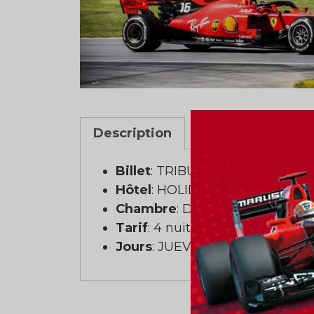
Description
Billet
: TRIBUNA 01
Hôtel
: HOLIDAY INN MONTR
Chambre
: Double (2 personnes
Tarif
: 4 nuits
Jours
: JUEVES A LUNES