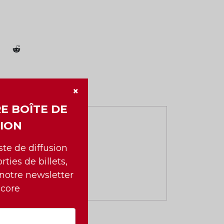
×
E BOÎTE DE
ION
iste de diffusion
rties de billets,
 notre newsletter
ncore