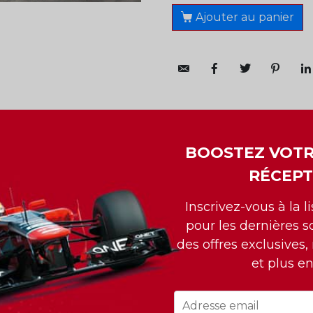
Ajouter au panier
BOOSTEZ VOTR
K CLUB
RÉCEPT
Inscrivez-vous à la l
pour les dernières so
des offres exclusives,
et plus e