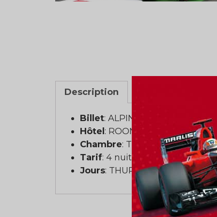
Description
Billet
: ALPINE TEAM PADDOC
Hôtel
: ROOMZ GRAZ HOTEL
Chambre
: Tripe (3 personnes)
Tarif
: 4 nuits
Jours
: THURSDAY TO MONDAY