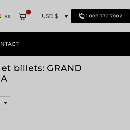
0
1.888.776.7882
USD $
ES
NTACT
l et billets: GRAND
IA