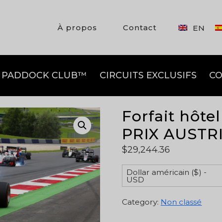
À propos
Contact
EN
PADDOCK CLUB™
CIRCUITS EXCLUSIFS
CO
Forfait hôte
PRIX AUSTR
$
29,244.36
Dollar américain ($) -
USD
Category:
Non classé