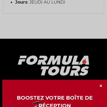
Jours
: JEUDI AU LUNDI
×
Notre division « Formula Tours » vous offre
plus de 15 Grand-Prix de Formule 1 à travers
BOOSTEZ VOTRE BOÎTE DE
le monde.
RÉCEPTION