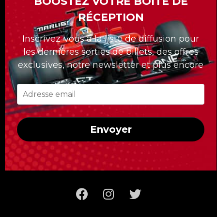
BOOSTEZ VOTRE BOÎTE DE
plus de 15 Grand-Prix de Formule 1 à travers
RÉCEPTION
le monde.
Inscrivez-vous à la liste de diffusion pour
La division Formula Tours compte 30 ans
les dernières sorties de billets, des offres
déjà et nous nous sommes démarqués avec
exclusives, notre newsletter et plus encore
nos forfaits sur mesures pour nos clients.
Quelle que soit la course à laquelle vous
voulez assister, Formula Tours vous propose
les meilleurs billets disponibles, des hôtels
Envoyer
de première classe, des transferts privés au
circuit et un accès uniquement réservé aux
clients de Formula Tours !