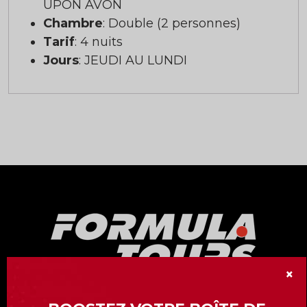
UPON AVON
Chambre
: Double (2 personnes)
Tarif
: 4 nuits
Jours
: JEUDI AU LUNDI
×
Notre division « Formula Tours » vous offre