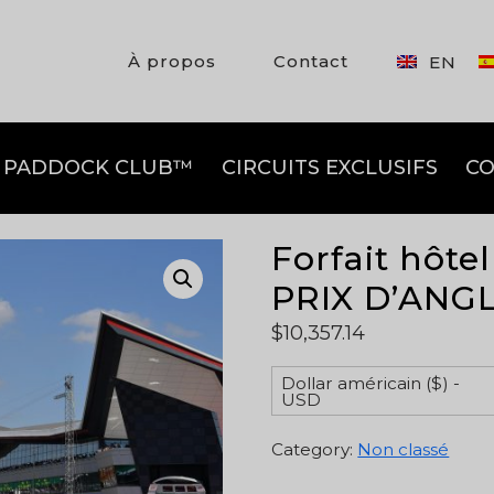
À propos
Contact
EN
PADDOCK CLUB™
CIRCUITS EXCLUSIFS
CO
Forfait hôte
PRIX D’ANG
$
10,357.14
Dollar américain ($) -
USD
Category:
Non classé