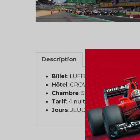
Description
Billet
: LUFFIELD
Hôtel
: CROWNE PLAZA STRA
Chambre
: Simple (1 personne)
Tarif
: 4 nuits
Jours
: JEUDI AU LUNDI