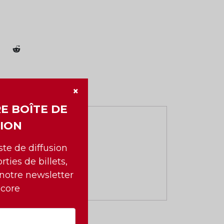
×
E BOÎTE DE
ION
iste de diffusion
rties de billets,
 notre newsletter
ncore