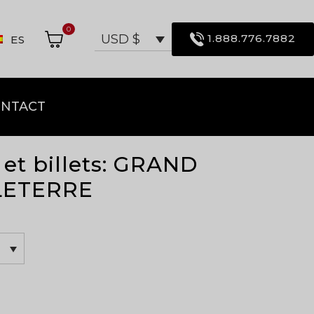
0
1.888.776.7882
USD $
ES
NTACT
l et billets: GRAND
LETERRE