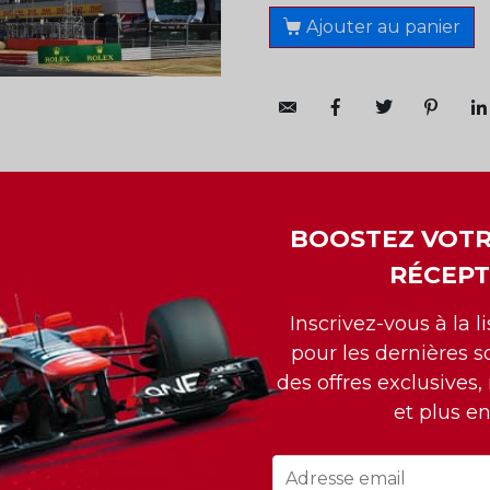
Ajouter au panier
BOOSTEZ VOTR
RÉCEPT
TFORD UPON AVON
Inscrivez-vous à la l
pour les dernières so
des offres exclusives,
et plus e