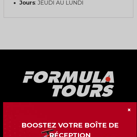
Jours
: JEUDI AU LUNDI
×
Notre division « Formula Tours » vous offre
plus de 15 Grand-Prix de Formule 1 à travers
BOOSTEZ VOTRE BOÎTE DE
le monde.
RÉCEPTION