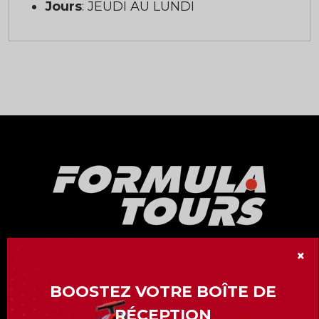
Jours
: JEUDI AU LUNDI
×
Notre division « Formula Tours » vous offre
plus de 15 Grand-Prix de Formule 1 à travers
BOOSTEZ VOTRE BOÎTE DE
le monde.
RÉCEPTION