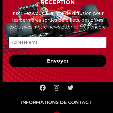
RÉCEPTION
La division Formula Tours compte 30 ans
Inscrivez-vous à la liste de diffusion pour
déjà et nous nous sommes démarqués avec
les dernières sorties de billets, des offres
nos forfaits sur mesures pour nos clients.
exclusives, notre newsletter et plus encore
Quelle que soit la course à laquelle vous
voulez assister, Formula Tours vous propose
les meilleurs billets disponibles, des hôtels
de première classe, des transferts privés au
Envoyer
circuit et un accès uniquement réservé aux
clients de Formula Tours !
INFORMATIONS DE CONTACT