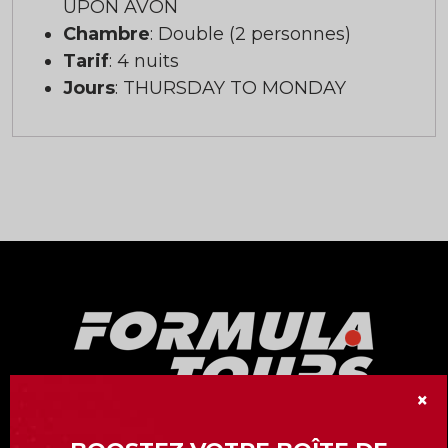
UPON AVON
Chambre
: Double (2 personnes)
Tarif
: 4 nuits
Jours
: THURSDAY TO MONDAY
×
Notre division « Formula Tours » vous offre