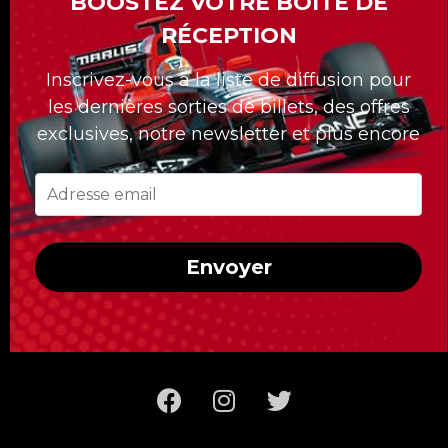
BOOSTEZ VOTRE BOÎTE DE
plus de 15 Grand-Prix de Formule 1 à travers
RÉCEPTION
le monde.
Inscrivez-vous à la liste de diffusion pour
La division Formula Tours compte 30 ans
les dernières sorties de billets, des offres
déjà et nous nous sommes démarqués avec
exclusives, notre newsletter et plus encore
nos forfaits sur mesures pour nos clients.
Quelle que soit la course à laquelle vous
voulez assister, Formula Tours vous propose
les meilleurs billets disponibles, des hôtels
Envoyer
de première classe, des transferts privés au
circuit et un accès uniquement réservé aux
clients de Formula Tours !